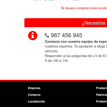
Si desea comprar este prod
¿Necesitas 
987 456 945
Contacta con nuestro equipo de expe
nuestros expertos. Te ayudarán a elegir 
vehículo.
Responden a tus preguntas de L-V de 8:
S de 10h a 13h
Empresa
Product
Contacto
Fabrica
Localización
Product