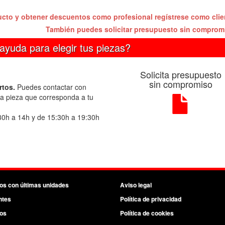
ucto y obtener descuentos como profesional regístrese como cli
También puedes solicitar presupuesto sin compro
ayuda para elegir tus piezas?
Solicita presupuesto
sin compromiso
rtos.
Puedes contactar con
la pieza que corresponda a tu
30h a 14h y de 15:30h a 19:30h
os con últimas unidades
Aviso legal
ntes
Política de privacidad
os
Política de cookies