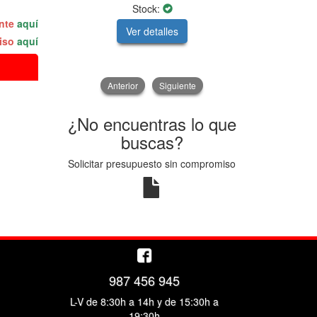
Stock:
ente
aquí
Ver detalles
V
miso
aquí
Anterior
Siguiente
¿No encuentras lo que
buscas?
Solicitar presupuesto sin compromiso
987 456 945
L-V de 8:30h a 14h y de 15:30h a
19:30h