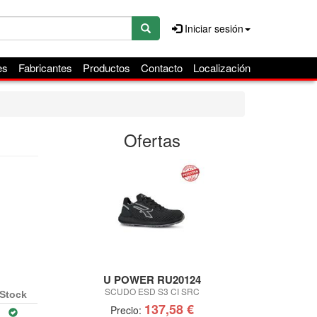
Iniciar sesión
es
Fabricantes
Productos
Contacto
Localización
Ofertas
U POWER RU20124
IR
SCUDO ESD S3 CI SRC
JUEGO DE VASO
Stock
137,58 €
Precio:
Pre