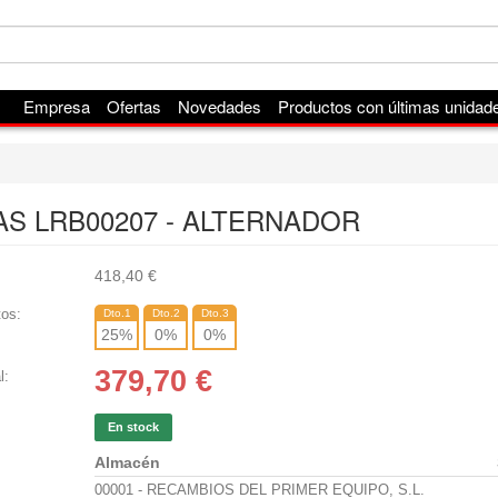
Empresa
Ofertas
Novedades
Productos con últimas unidad
AS LRB00207 - ALTERNADOR
418,40
€
os:
Dto.1
Dto.2
Dto.3
25
%
0
%
0
%
379,70
€
l:
En stock
Almacén
00001 - RECAMBIOS DEL PRIMER EQUIPO, S.L.