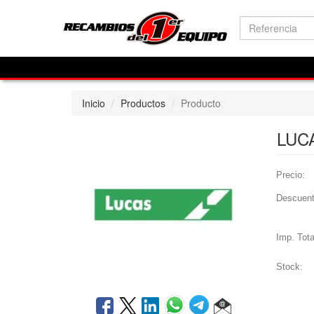
Inicio
Productos
Producto
LUC
Precio:
Descuent
Imp. Tota
Stock: