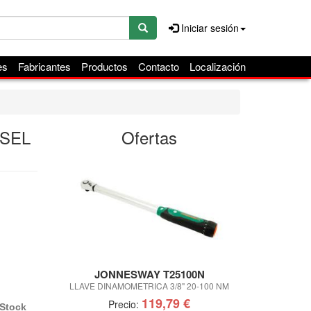
Iniciar sesión
es
Fabricantes
Productos
Contacto
Localización
ESEL
Ofertas
JONNESWAY T25100N
IR
LLAVE DINAMOMETRICA 3/8" 20-100 NM
JUEGO DE VASO
119,79 €
Precio:
Pre
Stock