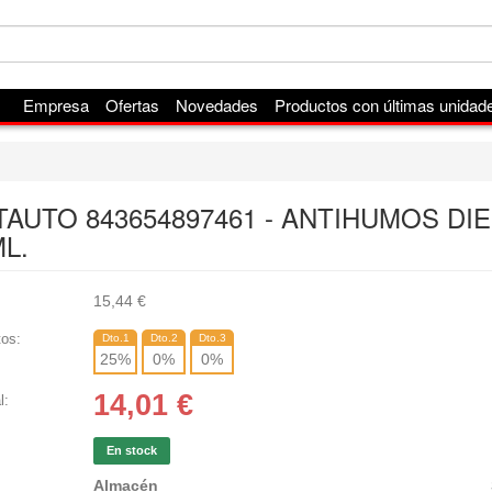
Empresa
Ofertas
Novedades
Productos con últimas unidad
TAUTO 843654897461 - ANTIHUMOS DI
L.
15,44
€
os:
Dto.1
Dto.2
Dto.3
25
%
0
%
0
%
14,01
€
l:
En stock
Almacén