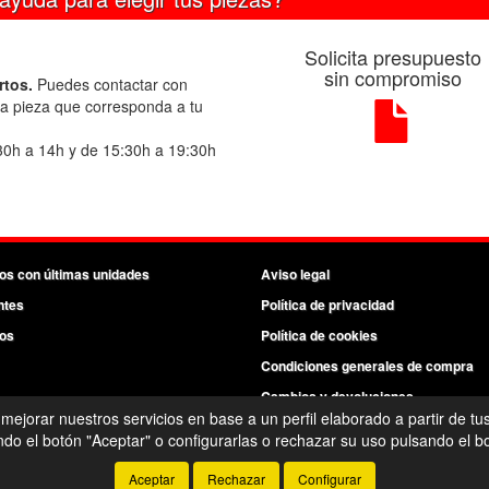
Solicita presupuesto
sin compromiso
rtos.
Puedes contactar con
la pieza que corresponda a tu
30h a 14h y de 15:30h a 19:30h
os con últimas unidades
Aviso legal
ntes
Política de privacidad
os
Política de cookies
Condiciones generales de compra
Cambios y devoluciones
 mejorar nuestros servicios en base a un perfil elaborado a partir de tu
©
Recambios del Primer Equipo
- 2026 -
Tienda online de recambios de Gira
o el botón "Aceptar" o configurarlas o rechazar su uso pulsando el bo
Aceptar
Rechazar
Configurar