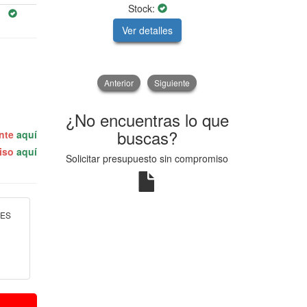
Stock:
Ver detalles
V
Anterior
Siguiente
¿No encuentras lo que
buscas?
ente
aquí
miso
aquí
Solicitar presupuesto sin compromiso
RES