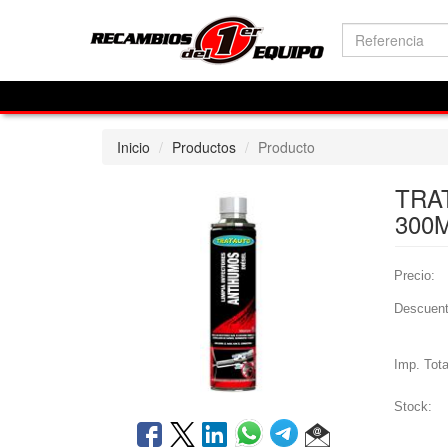
Inicio
Productos
Producto
TRA
300M
Precio:
Descuent
Imp. Tota
Stock: