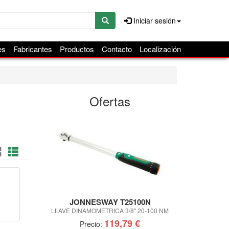
Iniciar sesión
es
Fabricantes
Productos
Contacto
Localización
Ofertas
JONNESWAY T25100N
IR
LLAVE DINAMOMETRICA 3/8" 20-100 NM
JUEGO DE VASO
119,79 €
Precio:
Pre