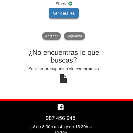
Stock:
Ver detalles
V
Anterior
Siguiente
¿No encuentras lo que
buscas?
Solicitar presupuesto sin compromiso
987 456 945
L-V de 8:30h a 14h y de 15:30h a
19:30h