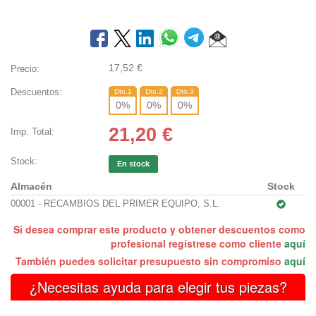
17,52
€
Precio:
Descuentos:
Dto.1
Dto.2
Dto.3
0
%
0
%
0
%
21,20
€
Imp. Total:
Stock:
En stock
Almacén
Stock
00001 - RECAMBIOS DEL PRIMER EQUIPO, S.L.
Si desea comprar este producto y obtener descuentos como
profesional regístrese como cliente
aquí
También puedes solicitar presupuesto sin compromiso
aquí
¿Necesitas ayuda para elegir tus piezas?