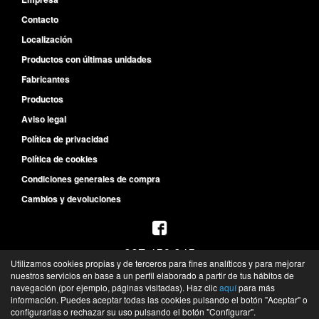
Contacto
Localización
Productos con últimas unidades
Fabricantes
Productos
Aviso legal
Política de privacidad
Política de cookies
Condiciones generales de compra
Cambios y devoluciones
987 456 945
Utilizamos cookies propias y de terceros para fines analíticos y para mejorar
L-V de 8:30h a 14h y de 15:30h a 19:30h
nuestros servicios en base a un perfil elaborado a partir de tus hábitos de
S de 10h a 13h
navegación (por ejemplo, páginas visitadas). Haz clic
aquí
para más
información. Puedes aceptar todas las cookies pulsando el botón "Aceptar" o
©
Recambios del Primer Equipo
- 2026 -
Tienda online de recambios de Gira
configurarlas o rechazar su uso pulsando el botón "Configurar".