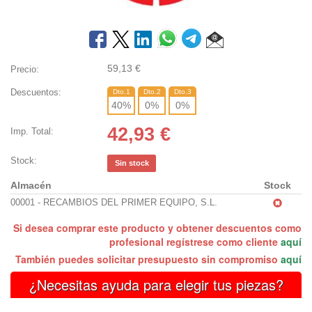
59,13
€
Precio:
Descuentos:
Dto.1
Dto.2
Dto.3
40
%
0
%
0
%
42,93
€
Imp. Total:
Stock:
Sin stock
Almacén
Stock
00001 - RECAMBIOS DEL PRIMER EQUIPO, S.L.
Si desea comprar este producto y obtener descuentos como
profesional regístrese como cliente
aquí
También puedes solicitar presupuesto sin compromiso
aquí
¿Necesitas ayuda para elegir tus piezas?