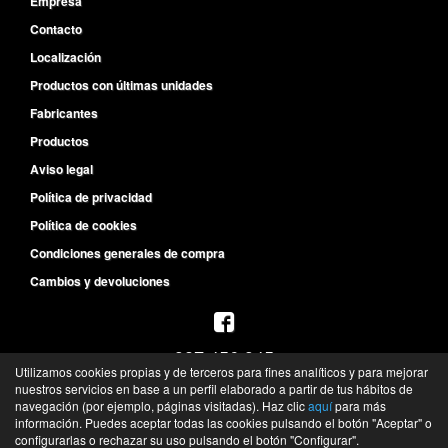
Empresa
Contacto
Localización
Productos con últimas unidades
Fabricantes
Productos
Aviso legal
Política de privacidad
Política de cookies
Condiciones generales de compra
Cambios y devoluciones
987 456 945
Utilizamos cookies propias y de terceros para fines analíticos y para mejorar
L-V de 8:30h a 14h y de 15:30h a 19:30h
nuestros servicios en base a un perfil elaborado a partir de tus hábitos de
S de 10h a 13h
navegación (por ejemplo, páginas visitadas). Haz clic
aquí
para más
información. Puedes aceptar todas las cookies pulsando el botón "Aceptar" o
©
Recambios del Primer Equipo
- 2026 -
Tienda online de recambios de Gira
configurarlas o rechazar su uso pulsando el botón "Configurar".