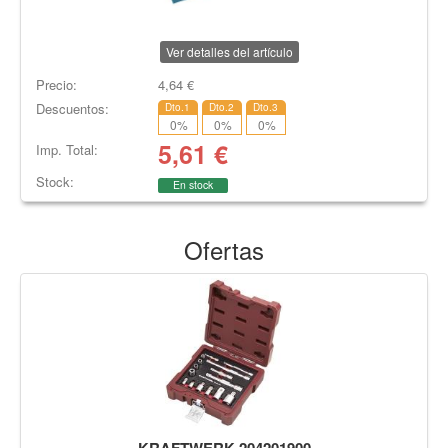
Ver detalles del artículo
Precio:
4,64
€
Descuentos:
Dto.1
Dto.2
Dto.3
0
%
0
%
0
%
5,61
€
Imp. Total:
Stock:
En stock
Ofertas