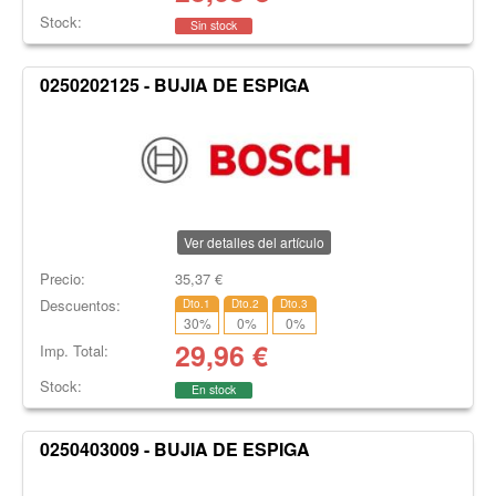
Stock:
Sin stock
0250202125 - BUJIA DE ESPIGA
Ver detalles del artículo
Precio:
35,37
€
Descuentos:
Dto.1
Dto.2
Dto.3
30
%
0
%
0
%
29,96
€
Imp. Total:
Stock:
En stock
0250403009 - BUJIA DE ESPIGA