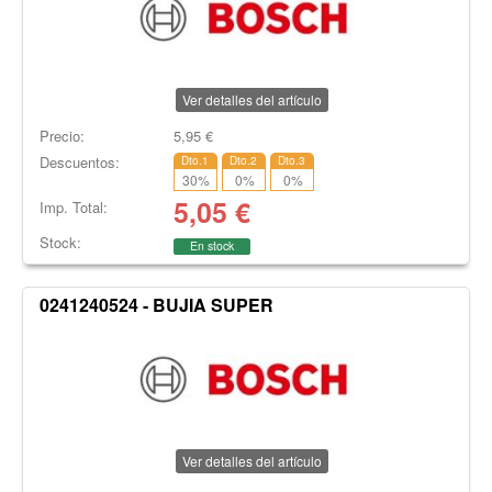
Ver detalles del artículo
Precio:
5,95
€
Descuentos:
Dto.1
Dto.2
Dto.3
30
%
0
%
0
%
5,05
€
Imp. Total:
Stock:
En stock
0241240524 - BUJIA SUPER
Ver detalles del artículo