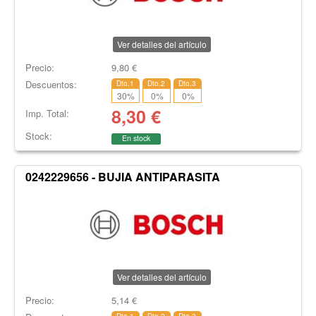
Ver detalles del artículo
Precio:
9,80
€
Descuentos:
Dto.1
Dto.2
Dto.3
30
%
0
%
0
%
8,30
€
Imp. Total:
Stock:
En stock
0242229656 - BUJIA ANTIPARASITA
Ver detalles del artículo
Precio:
5,14
€
Dto.1
Dto.2
Dto.3