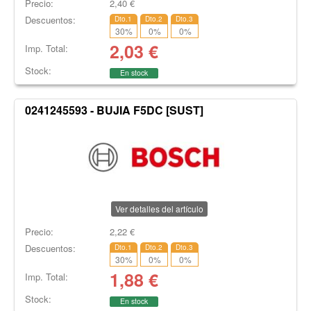
Precio:
2,40
€
Descuentos:
Dto.1
Dto.2
Dto.3
30
%
0
%
0
%
2,03
€
Imp. Total:
Stock:
En stock
0241245593 - BUJIA F5DC [SUST]
Ver detalles del artículo
Precio:
2,22
€
Descuentos:
Dto.1
Dto.2
Dto.3
30
%
0
%
0
%
1,88
€
Imp. Total:
Stock:
En stock