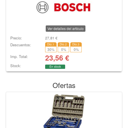
Ver detalles del artículo
Precio:
27,81
€
Descuentos:
Dto.1
Dto.2
Dto.3
30
%
0
%
0
%
23,56
€
Imp. Total:
Stock:
En stock
Ofertas