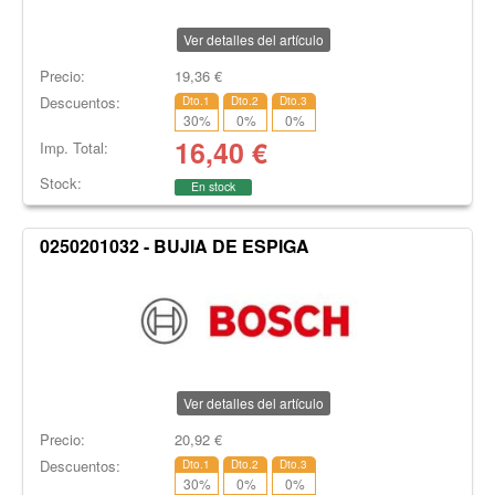
Ver detalles del artículo
Precio:
19,36
€
Descuentos:
Dto.1
Dto.2
Dto.3
30
%
0
%
0
%
16,40
€
Imp. Total:
Stock:
En stock
0250201032 - BUJIA DE ESPIGA
Ver detalles del artículo
Precio:
20,92
€
Descuentos:
Dto.1
Dto.2
Dto.3
30
%
0
%
0
%