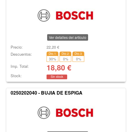
Ver detalles del artículo
Precio:
22,20
€
Descuentos:
Dto.1
Dto.2
Dto.3
30
%
0
%
0
%
18,80
€
Imp. Total:
Stock:
Sin stock
0250202040 - BUJIA DE ESPIGA