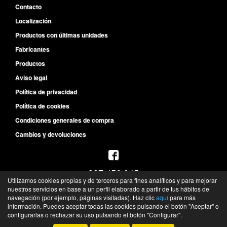
Contacto
Localización
Productos con últimas unidades
Fabricantes
Productos
Aviso legal
Política de privacidad
Política de cookies
Condiciones generales de compra
Cambios y devoluciones
987 456 945
Utilizamos cookies propias y de terceros para fines analíticos y para mejorar
L-V de 8:30h a 14h y de 15:30h a 19:30h
nuestros servicios en base a un perfil elaborado a partir de tus hábitos de
navegación (por ejemplo, páginas visitadas). Haz clic
aquí
para más
S de 10h a 13h
información. Puedes aceptar todas las cookies pulsando el botón "Aceptar" o
©
Recambios del Primer Equipo
- 2026 -
Tienda online de recambios de Gira
configurarlas o rechazar su uso pulsando el botón "Configurar".