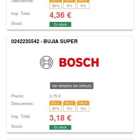
Descuentos:
30
%
0
%
0
%
4,36
€
Imp. Total:
Stock:
En stock
0242235542 - BUJIA SUPER
Ver detalles del artículo
Precio:
3,75
€
Descuentos:
Dto.1
Dto.2
Dto.3
30
%
0
%
0
%
3,18
€
Imp. Total:
Stock:
En stock