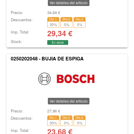
Ver detalles del artículo
Precio:
34,64
€
Descuentos:
Dto.1
Dto.2
Dto.3
30
%
0
%
0
%
29,34
€
Imp. Total:
Stock:
En stock
0250202048 - BUJIA DE ESPIGA
Ver detalles del artículo
Precio:
27,96
€
Descuentos:
Dto.1
Dto.2
Dto.3
30
%
0
%
0
%
23,68
€
Imp. Total: