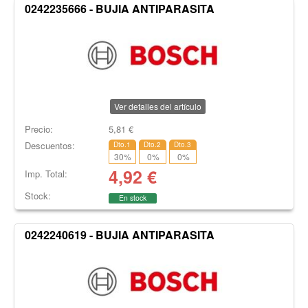
0242235666 - BUJIA ANTIPARASITA
Ver detalles del artículo
Precio:
5,81
€
Descuentos:
Dto.1
Dto.2
Dto.3
30
%
0
%
0
%
4,92
€
Imp. Total:
Stock:
En stock
0242240619 - BUJIA ANTIPARASITA