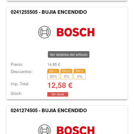
0241255505 - BUJIA ENCENDIDO
Ver detalles del artículo
Precio:
14,85
€
Descuentos:
Dto.1
Dto.2
Dto.3
30
%
0
%
0
%
12,58
€
Imp. Total:
Stock:
Sin stock
0241274505 - BUJIA ENCENDIDO