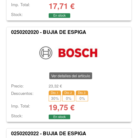
17,71
€
Imp. Total:
Stock:
En stock
0250202020 - BUJIA DE ESPIGA
Ver detalles del artículo
Precio:
23,32
€
Descuentos:
Dto.1
Dto.2
Dto.3
30
%
0
%
0
%
19,75
€
Imp. Total:
Stock:
En stock
0250202022 - BUJIA DE ESPIGA