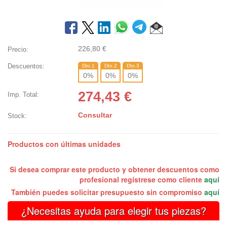
226,80
€
Precio:
Descuentos:
Dto.1
Dto.2
Dto.3
0
%
0
%
0
%
274,43
€
Imp. Total:
Consultar
Stock:
Productos con últimas unidades
Si desea comprar este producto y obtener descuentos como
profesional regístrese como cliente
aquí
También puedes solicitar presupuesto sin compromiso
aquí
¿Necesitas ayuda para elegir tus piezas?