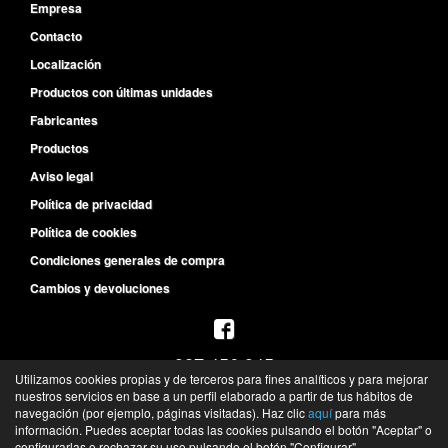
Empresa
Contacto
Localización
Productos con últimas unidades
Fabricantes
Productos
Aviso legal
Política de privacidad
Política de cookies
Condiciones generales de compra
Cambios y devoluciones
987 456 945
Utilizamos cookies propias y de terceros para fines analíticos y para mejorar
L-V de 8:30h a 14h y de 15:30h a 19:30h
nuestros servicios en base a un perfil elaborado a partir de tus hábitos de
S de 10h a 13h
navegación (por ejemplo, páginas visitadas). Haz clic
aquí
para más
información. Puedes aceptar todas las cookies pulsando el botón "Aceptar" o
©
Recambios del Primer Equipo
- 2026 -
Tienda online de recambios de Gira
configurarlas o rechazar su uso pulsando el botón "Configurar".