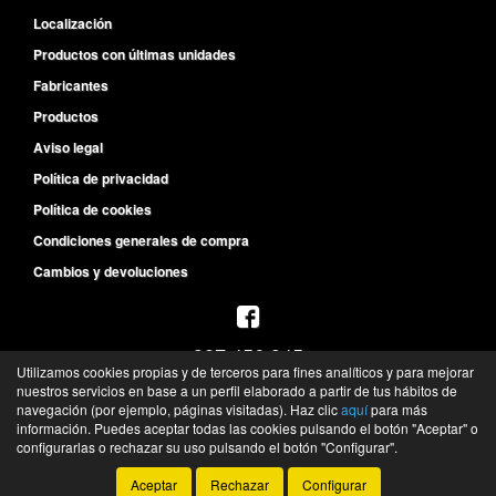
Localización
Productos con últimas unidades
Fabricantes
Productos
Aviso legal
Política de privacidad
Política de cookies
Condiciones generales de compra
Cambios y devoluciones
987 456 945
Utilizamos cookies propias y de terceros para fines analíticos y para mejorar
L-V de 8:30h a 14h y de 15:30h a 19:30h
nuestros servicios en base a un perfil elaborado a partir de tus hábitos de
S de 10h a 13h
navegación (por ejemplo, páginas visitadas). Haz clic
aquí
para más
información. Puedes aceptar todas las cookies pulsando el botón "Aceptar" o
©
Recambios del Primer Equipo
- 2026 -
Tienda online de recambios de Gira
configurarlas o rechazar su uso pulsando el botón "Configurar".
Aceptar
Rechazar
Configurar