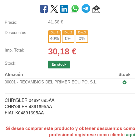
41,56
€
Precio:
Descuentos:
Dto.1
Dto.2
Dto.3
40
%
0
%
0
%
30,18
€
Imp. Total:
Stock:
En stock
Almacén
Stock
00001 - RECAMBIOS DEL PRIMER EQUIPO, S.L.
CHRYSLER 04891695AA
CHRYSLER 4891695AA
FIAT K04891695AA
Si desea comprar este producto y obtener descuentos como
profesional regístrese como cliente
aquí