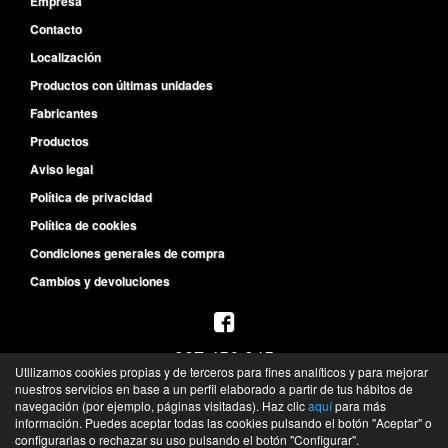
Empresa
Contacto
Localización
Productos con últimas unidades
Fabricantes
Productos
Aviso legal
Política de privacidad
Política de cookies
Condiciones generales de compra
Cambios y devoluciones
987 456 945
Utilizamos cookies propias y de terceros para fines analíticos y para mejorar
L-V de 8:30h a 14h y de 15:30h a 19:30h
nuestros servicios en base a un perfil elaborado a partir de tus hábitos de
S de 10h a 13h
navegación (por ejemplo, páginas visitadas). Haz clic
aquí
para más
información. Puedes aceptar todas las cookies pulsando el botón "Aceptar" o
©
Recambios del Primer Equipo
- 2026 -
Tienda online de recambios de Gira
configurarlas o rechazar su uso pulsando el botón "Configurar".