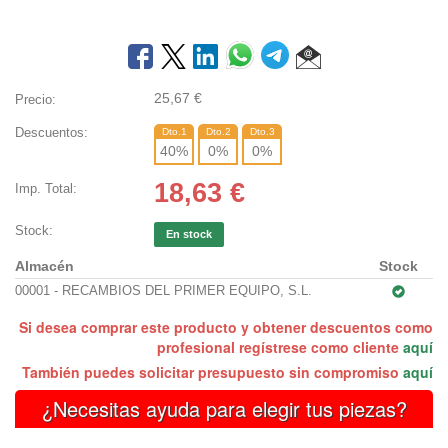
25,67
€
Precio:
Descuentos:
Dto.1
Dto.2
Dto.3
40
%
0
%
0
%
18,63
€
Imp. Total:
Stock:
En stock
Almacén
Stock
00001 - RECAMBIOS DEL PRIMER EQUIPO, S.L.
Si desea comprar este producto y obtener descuentos como
profesional regístrese como cliente
aquí
También puedes solicitar presupuesto sin compromiso
aquí
¿Necesitas ayuda para elegir tus piezas?