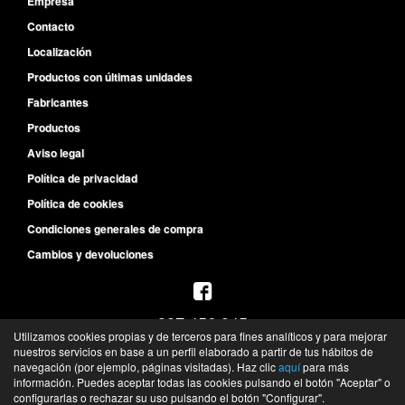
Empresa
Contacto
Localización
Productos con últimas unidades
Fabricantes
Productos
Aviso legal
Política de privacidad
Política de cookies
Condiciones generales de compra
Cambios y devoluciones
987 456 945
Utilizamos cookies propias y de terceros para fines analíticos y para mejorar
L-V de 8:30h a 14h y de 15:30h a 19:30h
nuestros servicios en base a un perfil elaborado a partir de tus hábitos de
S de 10h a 13h
navegación (por ejemplo, páginas visitadas). Haz clic
aquí
para más
información. Puedes aceptar todas las cookies pulsando el botón "Aceptar" o
©
Recambios del Primer Equipo
- 2026 -
Tienda online de recambios de Gira
configurarlas o rechazar su uso pulsando el botón "Configurar".