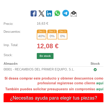
16,63
€
Precio:
Descuentos:
Dto.1
Dto.2
Dto.3
40
%
0
%
0
%
12,08
€
Imp. Total:
Stock:
En stock
Almacén
Stock
00001 - RECAMBIOS DEL PRIMER EQUIPO, S.L.
Si desea comprar este producto y obtener descuentos como
profesional regístrese como cliente
aquí
También puedes solicitar presupuesto sin compromiso
aquí
¿Necesitas ayuda para elegir tus piezas?