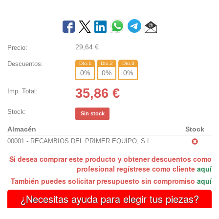
29,64
€
Precio:
Descuentos:
Dto.1
Dto.2
Dto.3
0
%
0
%
0
%
35,86
€
Imp. Total:
Stock:
Sin stock
Almacén
Stock
00001 - RECAMBIOS DEL PRIMER EQUIPO, S.L.
Si desea comprar este producto y obtener descuentos como
profesional regístrese como cliente
aquí
También puedes solicitar presupuesto sin compromiso
aquí
¿Necesitas ayuda para elegir tus piezas?