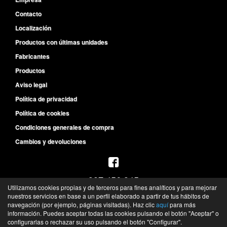
Contacto
Localización
Productos con últimas unidades
Fabricantes
Productos
Aviso legal
Política de privacidad
Política de cookies
Condiciones generales de compra
Cambios y devoluciones
987 456 945
Utilizamos cookies propias y de terceros para fines analíticos y para mejorar
L-V de 8:30h a 14h y de 15:30h a 19:30h
nuestros servicios en base a un perfil elaborado a partir de tus hábitos de
S de 10h a 13h
navegación (por ejemplo, páginas visitadas). Haz clic
aquí
para más
información. Puedes aceptar todas las cookies pulsando el botón "Aceptar" o
©
Recambios del Primer Equipo
- 2026 -
Tienda online de recambios de Gira
configurarlas o rechazar su uso pulsando el botón "Configurar".