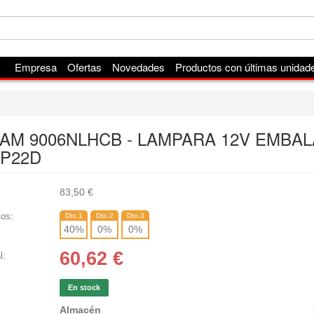
Empresa
Ofertas
Novedades
Productos con últimas unidad
AM 9006NLHCB - LAMPARA 12V EMBAL
P22D
83,50
€
os:
Dto.1
Dto.2
Dto.3
40
%
0
%
0
%
60,62
€
l:
En stock
Almacén