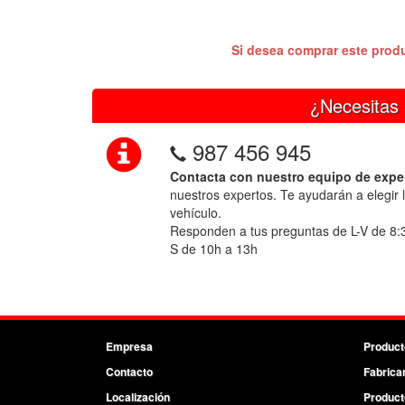
Si desea comprar este prod
¿Necesitas 
987 456 945
Contacta con nuestro equipo de expe
nuestros expertos. Te ayudarán a elegir 
vehículo.
Responden a tus preguntas de L-V de 8:
S de 10h a 13h
Empresa
Product
Contacto
Fabrica
Localización
Product