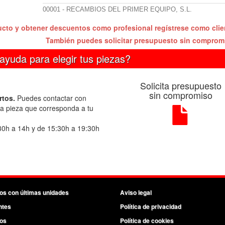
00001 - RECAMBIOS DEL PRIMER EQUIPO, S.L.
ucto y obtener descuentos como profesional regístrese como cli
También puedes solicitar presupuesto sin compro
ayuda para elegir tus piezas?
Solicita presupuesto
sin compromiso
rtos.
Puedes contactar con
la pieza que corresponda a tu
30h a 14h y de 15:30h a 19:30h
os con últimas unidades
Aviso legal
ntes
Política de privacidad
os
Política de cookies