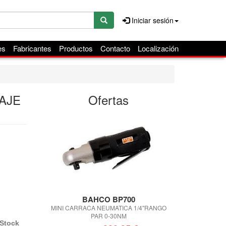
Iniciar sesión
es
Fabricantes
Productos
Contacto
Localización
AJE
Ofertas
BAHCO BP700
JONNE
MINI CARRACA NEUMATICA 1/4"RANGO
LLAVE DINAMO
PAR 0-30NM
Stock