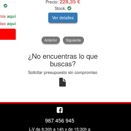
228,35 €
Precio:
Prec
Stock:
ente
aquí
Ver detalles
V
miso
aquí
Anterior
Siguiente
¿No encuentras lo que
buscas?
Solicitar presupuesto sin compromiso
987 456 945
L-V de 8:30h a 14h y de 15:30h a