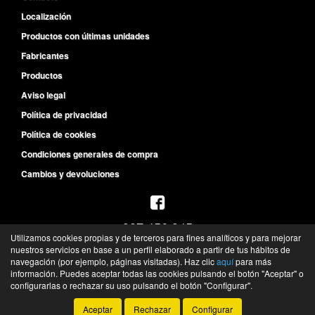
Localización
Productos con últimas unidades
Fabricantes
Productos
Aviso legal
Política de privacidad
Política de cookies
Condiciones generales de compra
Cambios y devoluciones
987 456 945
Utilizamos cookies propias y de terceros para fines analíticos y para mejorar
L-V de 8:30h a 14h y de 15:30h a 19:30h
nuestros servicios en base a un perfil elaborado a partir de tus hábitos de
S de 10h a 13h
navegación (por ejemplo, páginas visitadas). Haz clic
aquí
para más
información. Puedes aceptar todas las cookies pulsando el botón "Aceptar" o
©
Recambios del Primer Equipo
- 2026 -
Tienda online de recambios de Gira
configurarlas o rechazar su uso pulsando el botón "Configurar".
Aceptar
Rechazar
Configurar