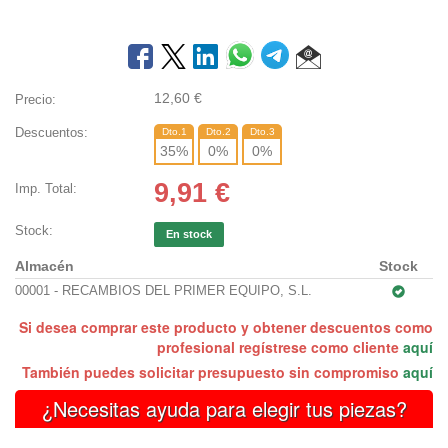
12,60
€
Precio:
Descuentos:
Dto.1
Dto.2
Dto.3
35
%
0
%
0
%
9,91
€
Imp. Total:
Stock:
En stock
Almacén
Stock
00001 - RECAMBIOS DEL PRIMER EQUIPO, S.L.
Si desea comprar este producto y obtener descuentos como
profesional regístrese como cliente
aquí
También puedes solicitar presupuesto sin compromiso
aquí
¿Necesitas ayuda para elegir tus piezas?