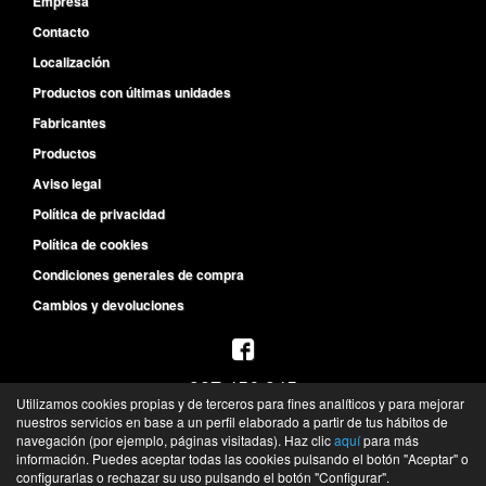
Empresa
Contacto
Localización
Productos con últimas unidades
Fabricantes
Productos
Aviso legal
Política de privacidad
Política de cookies
Condiciones generales de compra
Cambios y devoluciones
987 456 945
Utilizamos cookies propias y de terceros para fines analíticos y para mejorar
L-V de 8:30h a 14h y de 15:30h a 19:30h
nuestros servicios en base a un perfil elaborado a partir de tus hábitos de
S de 10h a 13h
navegación (por ejemplo, páginas visitadas). Haz clic
aquí
para más
información. Puedes aceptar todas las cookies pulsando el botón "Aceptar" o
©
Recambios del Primer Equipo
- 2026 -
Tienda online de recambios de Gira
configurarlas o rechazar su uso pulsando el botón "Configurar".