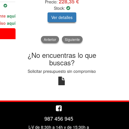
228,35 €
Precio:
Pre
Stock:
ente
aquí
Ver detalles
V
miso
aquí
Anterior
Siguiente
¿No encuentras lo que
buscas?
Solicitar presupuesto sin compromiso
987 456 945
L-V de 8:30h a 14h y de 15:30h a