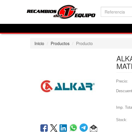
Inicio
Productos
Producto
ALKA
MAT
Precio:
Descuent
Imp. Tota
Stock: