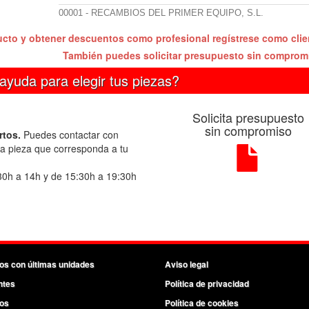
00001 - RECAMBIOS DEL PRIMER EQUIPO, S.L.
ucto y obtener descuentos como profesional regístrese como cli
También puedes solicitar presupuesto sin compro
ayuda para elegir tus piezas?
Solicita presupuesto
sin compromiso
rtos.
Puedes contactar con
la pieza que corresponda a tu
30h a 14h y de 15:30h a 19:30h
os con últimas unidades
Aviso legal
ntes
Política de privacidad
os
Política de cookies