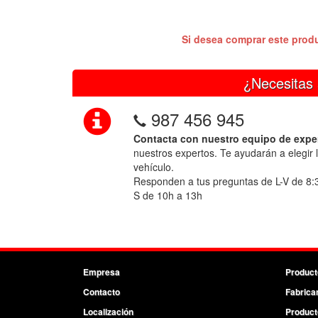
Si desea comprar este prod
¿Necesitas 
987 456 945
Contacta con nuestro equipo de expe
nuestros expertos. Te ayudarán a elegir 
vehículo.
Responden a tus preguntas de L-V de 8:
S de 10h a 13h
Empresa
Product
Contacto
Fabrica
Localización
Product