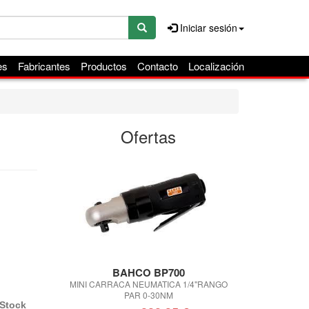
Iniciar sesión
es
Fabricantes
Productos
Contacto
Localización
Ofertas
BAHCO BP700
IR
MINI CARRACA NEUMATICA 1/4"RANGO
JUEGO DE VASO
PAR 0-30NM
Stock