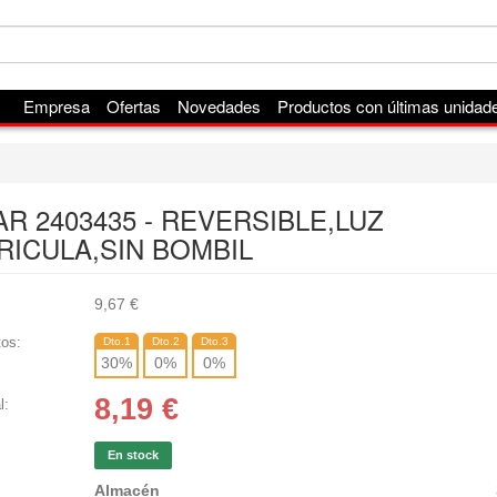
Empresa
Ofertas
Novedades
Productos con últimas unidad
R 2403435 - REVERSIBLE,LUZ
RICULA,SIN BOMBIL
9,67
€
os:
Dto.1
Dto.2
Dto.3
30
%
0
%
0
%
8,19
€
l:
En stock
Almacén