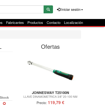
Iniciar sesión
es
Fabricantes
Productos
Contacto
Localización
L
Ofertas
JONNESWAY T25100N
IR
LLAVE DINAMOMETRICA 3/8" 20-100 NM
JUEGO DE VASO
Stock
119,79 €
Precio:
Pre