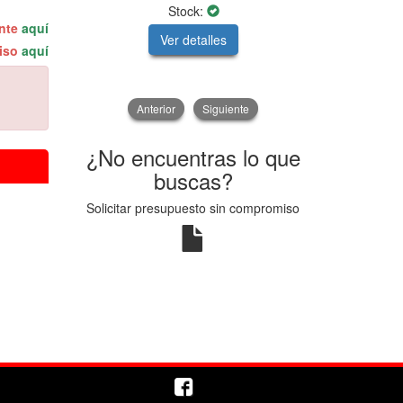
Stock:
ente
aquí
Ver detalles
V
miso
aquí
Anterior
Siguiente
¿No encuentras lo que
buscas?
Solicitar presupuesto sin compromiso