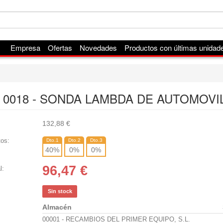
Empresa
Ofertas
Novedades
Productos con últimas unidad
 0018 - SONDA LAMBDA DE AUTOMOVI
132,88
€
os:
Dto.1
Dto.2
Dto.3
40
%
0
%
0
%
96,47
€
l:
Sin stock
Almacén
00001 - RECAMBIOS DEL PRIMER EQUIPO, S.L.