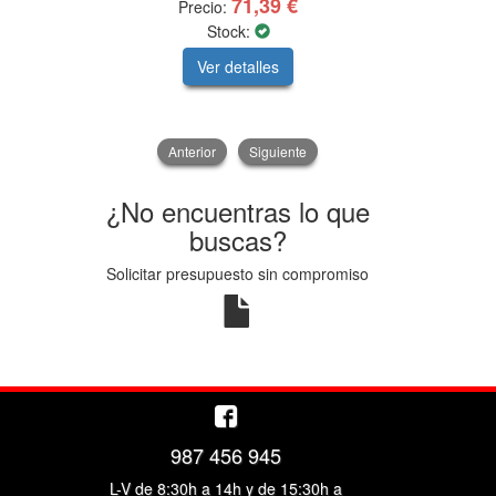
71,39 €
Precio:
Pre
Stock:
Ver detalles
V
Anterior
Siguiente
¿No encuentras lo que
buscas?
Solicitar presupuesto sin compromiso
987 456 945
L-V de 8:30h a 14h y de 15:30h a