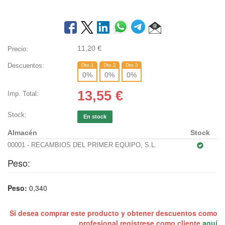
11,20
€
Precio:
Descuentos:
Dto.1
Dto.2
Dto.3
0
%
0
%
0
%
13,55
€
Imp. Total:
Stock:
En stock
Almacén
Stock
00001 - RECAMBIOS DEL PRIMER EQUIPO, S.L.
Peso:
Peso:
0,340
Si desea comprar este producto y obtener descuentos como
profesional regístrese como cliente
aquí