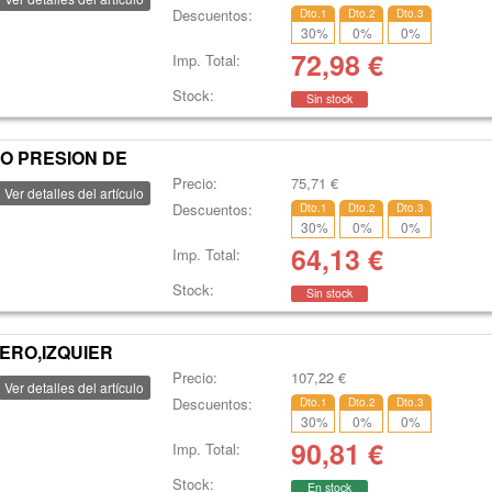
Descuentos:
Dto.1
Dto.2
Dto.3
30
%
0
%
0
%
72,98
€
Imp. Total:
Stock:
Sin stock
O PRESION DE
Precio:
75,71
€
Ver detalles del artículo
Descuentos:
Dto.1
Dto.2
Dto.3
30
%
0
%
0
%
64,13
€
Imp. Total:
Stock:
Sin stock
ERO,IZQUIER
Precio:
107,22
€
Ver detalles del artículo
Descuentos:
Dto.1
Dto.2
Dto.3
30
%
0
%
0
%
90,81
€
Imp. Total:
Stock:
En stock