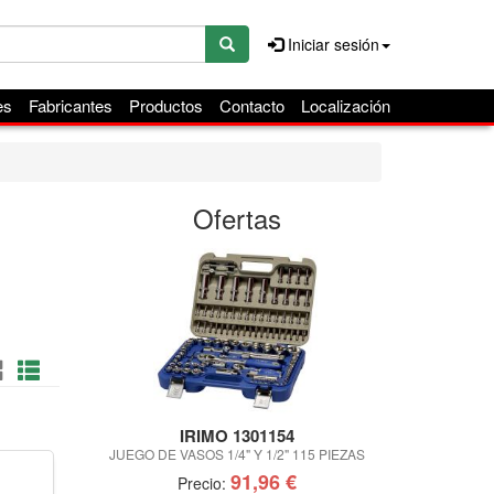
Iniciar sesión
es
Fabricantes
Productos
Contacto
Localización
Ofertas
IRIMO 1301154
IR
JUEGO DE VASOS 1/4" Y 1/2" 115 PIEZAS
JUEGO DE VASO
91,96 €
Precio:
Pre