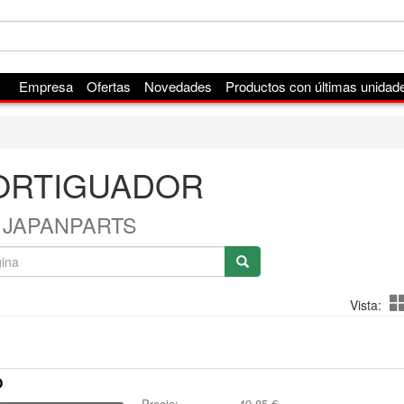
Empresa
Ofertas
Novedades
Productos con últimas unidad
ORTIGUADOR
JAPANPARTS
Vista:
O
Precio:
49,85
€