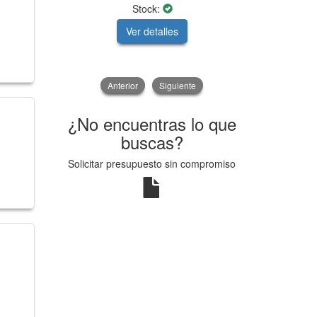
Stock:
Ver detalles
V
Anterior
Siguiente
¿No encuentras lo que
buscas?
Solicitar presupuesto sin compromiso