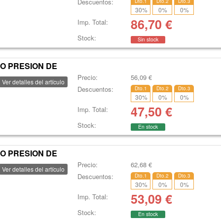
Descuentos:
Dto.1
Dto.2
Dto.3
30
%
0
%
0
%
86,70
€
Imp. Total:
Stock:
Sin stock
O PRESION DE
Precio:
56,09
€
Ver detalles del artículo
Descuentos:
Dto.1
Dto.2
Dto.3
30
%
0
%
0
%
47,50
€
Imp. Total:
Stock:
En stock
O PRESION DE
Precio:
62,68
€
Ver detalles del artículo
Descuentos:
Dto.1
Dto.2
Dto.3
30
%
0
%
0
%
53,09
€
Imp. Total:
Stock:
En stock