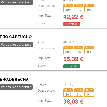
Ver detalles del artículo
Descuentos:
Dto.1
Dto.2
Dto.3
30
%
0
%
0
%
42,22
€
Imp. Total:
Stock:
Sin stock
TERO CARTUCHO
Precio:
65,40
€
Ver detalles del artículo
Descuentos:
Dto.1
Dto.2
Dto.3
30
%
0
%
0
%
55,39
€
Imp. Total:
Stock:
En stock
TERO,DERECHA
Precio:
115,75
€
Ver detalles del artículo
Descuentos:
Dto.1
Dto.2
Dto.3
30
%
0
%
0
%
98,03
€
Imp. Total: