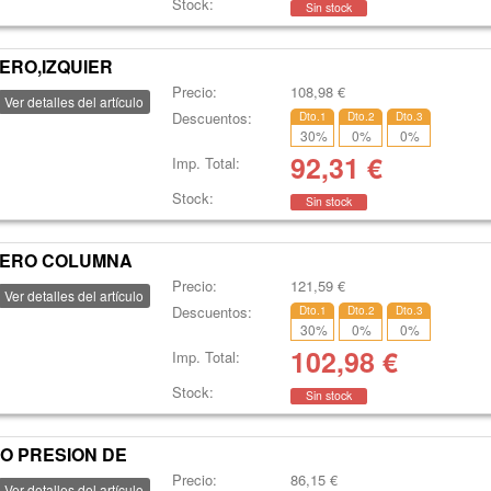
Stock:
Sin stock
ERO,IZQUIER
Precio:
108,98
€
Ver detalles del artículo
Descuentos:
Dto.1
Dto.2
Dto.3
30
%
0
%
0
%
92,31
€
Imp. Total:
Stock:
Sin stock
TERO COLUMNA
Precio:
121,59
€
Ver detalles del artículo
Descuentos:
Dto.1
Dto.2
Dto.3
30
%
0
%
0
%
102,98
€
Imp. Total:
Stock:
Sin stock
O PRESION DE
Precio:
86,15
€
Ver detalles del artículo