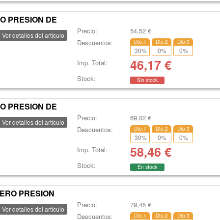
O PRESION DE
Precio:
54,52
€
Ver detalles del artículo
Descuentos:
Dto.1
Dto.2
Dto.3
30
%
0
%
0
%
46,17
€
Imp. Total:
Stock:
Sin stock
O PRESION DE
Precio:
69,02
€
Ver detalles del artículo
Descuentos:
Dto.1
Dto.2
Dto.3
30
%
0
%
0
%
58,46
€
Imp. Total:
Stock:
En stock
TERO PRESION
Precio:
79,45
€
Ver detalles del artículo
Descuentos:
Dto.1
Dto.2
Dto.3