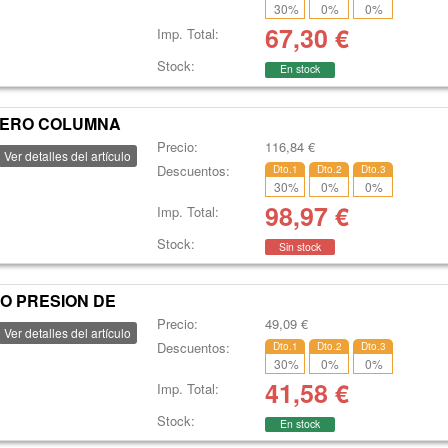
30
%
0
%
0
%
67,30
€
Imp. Total:
Stock:
En stock
TERO COLUMNA
Precio:
116,84
€
Ver detalles del artículo
Descuentos:
Dto.1
Dto.2
Dto.3
30
%
0
%
0
%
98,97
€
Imp. Total:
Stock:
Sin stock
O PRESION DE
Precio:
49,09
€
Ver detalles del artículo
Descuentos:
Dto.1
Dto.2
Dto.3
30
%
0
%
0
%
41,58
€
Imp. Total:
Stock:
En stock