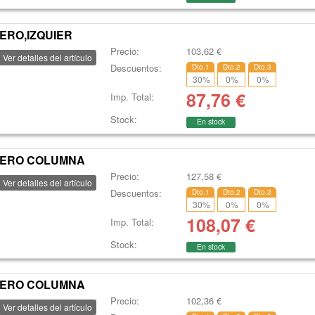
ERO,IZQUIER
Precio:
103,62
€
Ver detalles del artículo
Descuentos:
Dto.1
Dto.2
Dto.3
30
%
0
%
0
%
87,76
€
Imp. Total:
Stock:
En stock
TERO COLUMNA
Precio:
127,58
€
Ver detalles del artículo
Descuentos:
Dto.1
Dto.2
Dto.3
30
%
0
%
0
%
108,07
€
Imp. Total:
Stock:
En stock
TERO COLUMNA
Precio:
102,36
€
Ver detalles del artículo