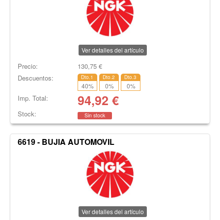
Ver detalles del artículo
Precio:
130,75
€
Descuentos:
Dto.1
Dto.2
Dto.3
40
%
0
%
0
%
94,92
€
Imp. Total:
Stock:
Sin stock
6619 - BUJIA AUTOMOVIL
Ver detalles del artículo