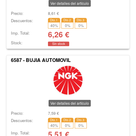
Ver detalles del artículo
Precio:
8,61
€
Descuentos:
Dto.1
Dto.2
Dto.3
40
%
0
%
0
%
6,26
€
Imp. Total:
Stock:
Sin stock
6587 - BUJIA AUTOMOVIL
Ver detalles del artículo
Precio:
7,59
€
Descuentos:
Dto.1
Dto.2
Dto.3
40
%
0
%
0
%
5,51
€
Imp. Total: