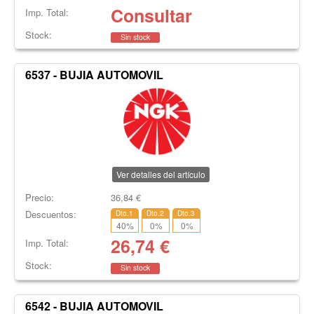
Consultar
Imp. Total:
Stock:
Sin stock
6537 - BUJIA AUTOMOVIL
Ver detalles del artículo
Precio:
36,84
€
Descuentos:
Dto.1
Dto.2
Dto.3
40
%
0
%
0
%
26,74
€
Imp. Total:
Stock:
Sin stock
6542 - BUJIA AUTOMOVIL