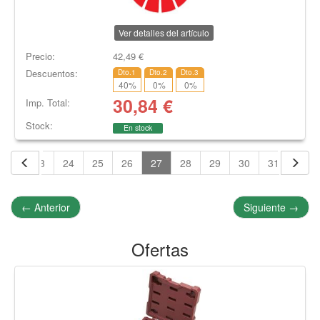
Ver detalles del artículo
Precio:
42,49
€
Descuentos:
Dto.1
Dto.2
Dto.3
40
%
0
%
0
%
30,84
€
Imp. Total:
Stock:
En stock
22
23
24
25
26
27
28
29
30
31
32
←
Anterior
Siguiente
→
Ofertas