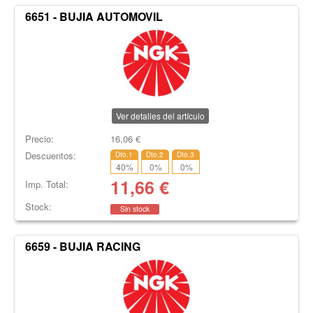
6651 - BUJIA AUTOMOVIL
Ver detalles del artículo
Precio:
16,06
€
Descuentos:
Dto.1
Dto.2
Dto.3
40
%
0
%
0
%
11,66
€
Imp. Total:
Stock:
Sin stock
6659 - BUJIA RACING