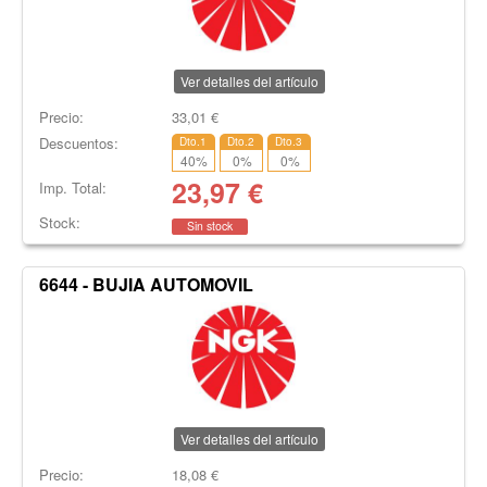
Ver detalles del artículo
Precio:
33,01
€
Descuentos:
Dto.1
Dto.2
Dto.3
40
%
0
%
0
%
23,97
€
Imp. Total:
Stock:
Sin stock
6644 - BUJIA AUTOMOVIL
Ver detalles del artículo
Precio:
18,08
€