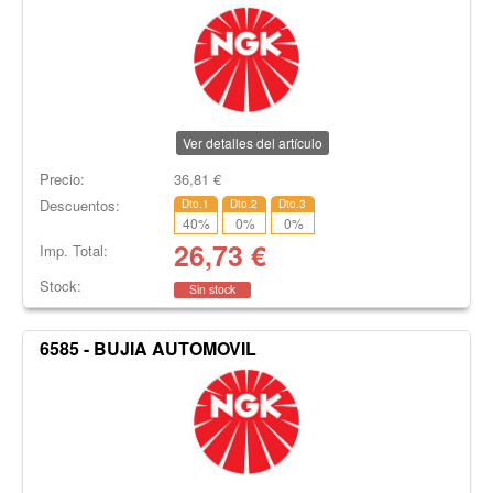
Ver detalles del artículo
Precio:
36,81
€
Descuentos:
Dto.1
Dto.2
Dto.3
40
%
0
%
0
%
26,73
€
Imp. Total:
Stock:
Sin stock
6585 - BUJIA AUTOMOVIL