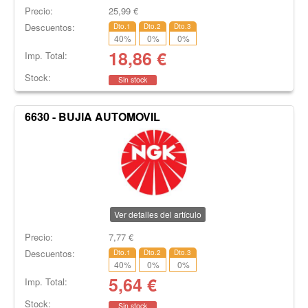
Precio:
25,99
€
Descuentos:
Dto.1
Dto.2
Dto.3
40
%
0
%
0
%
18,86
€
Imp. Total:
Stock:
Sin stock
6630 - BUJIA AUTOMOVIL
Ver detalles del artículo
Precio:
7,77
€
Descuentos:
Dto.1
Dto.2
Dto.3
40
%
0
%
0
%
5,64
€
Imp. Total:
Stock:
Sin stock