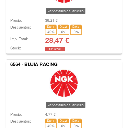
Ver detalles del artículo
Precio:
39,21
€
Descuentos:
Dto.1
Dto.2
Dto.3
40
%
0
%
0
%
28,47
€
Imp. Total:
Stock:
Sin stock
6564 - BUJIA RACING
Ver detalles del artículo
Precio:
4,77
€
Descuentos:
Dto.1
Dto.2
Dto.3
40
%
0
%
0
%