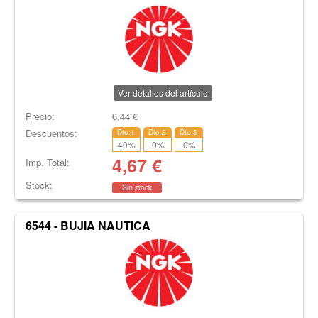
Ver detalles del artículo
Precio:
6,44
€
Descuentos:
Dto.1
Dto.2
Dto.3
40
%
0
%
0
%
4,67
€
Imp. Total:
Stock:
Sin stock
6544 - BUJIA NAUTICA