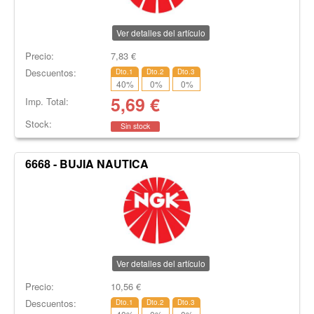
Ver detalles del artículo
Precio:
7,83
€
Descuentos:
Dto.1
Dto.2
Dto.3
40
%
0
%
0
%
5,69
€
Imp. Total:
Stock:
Sin stock
6668 - BUJIA NAUTICA
Ver detalles del artículo
Precio:
10,56
€
Descuentos:
Dto.1
Dto.2
Dto.3