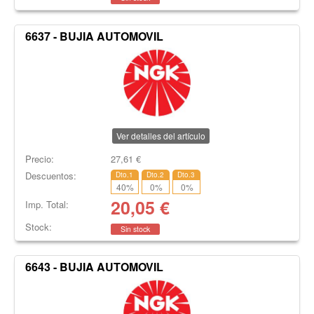
6637 - BUJIA AUTOMOVIL
Ver detalles del artículo
Precio:
27,61
€
Descuentos:
Dto.1
Dto.2
Dto.3
40
%
0
%
0
%
20,05
€
Imp. Total:
Stock:
Sin stock
6643 - BUJIA AUTOMOVIL