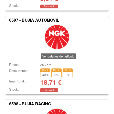
Stock:
Sin stock
6597 - BUJIA AUTOMOVIL
Ver detalles del artículo
Precio:
25,76
€
Descuentos:
Dto.1
Dto.2
Dto.3
40
%
0
%
0
%
18,71
€
Imp. Total:
Stock:
Sin stock
6598 - BUJIA RACING