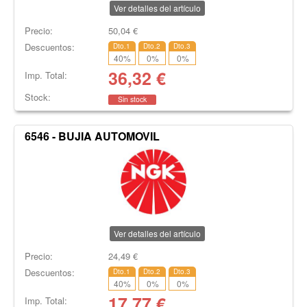
Ver detalles del artículo
Precio:
50,04
€
Descuentos:
Dto.1
Dto.2
Dto.3
40
%
0
%
0
%
36,32
€
Imp. Total:
Stock:
Sin stock
6546 - BUJIA AUTOMOVIL
Ver detalles del artículo
Precio:
24,49
€
Descuentos:
Dto.1
Dto.2
Dto.3
40
%
0
%
0
%
17,77
€
Imp. Total: