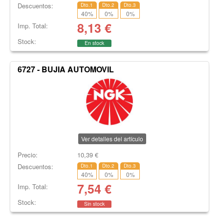
Descuentos:
Dto.1
Dto.2
Dto.3
40
%
0
%
0
%
8,13
€
Imp. Total:
Stock:
En stock
6727 - BUJIA AUTOMOVIL
Ver detalles del artículo
Precio:
10,39
€
Descuentos:
Dto.1
Dto.2
Dto.3
40
%
0
%
0
%
7,54
€
Imp. Total:
Stock:
Sin stock