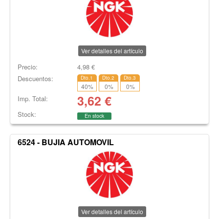
Ver detalles del artículo
Precio:
4,98
€
Descuentos:
Dto.1
Dto.2
Dto.3
40
%
0
%
0
%
3,62
€
Imp. Total:
Stock:
En stock
6524 - BUJIA AUTOMOVIL
Ver detalles del artículo