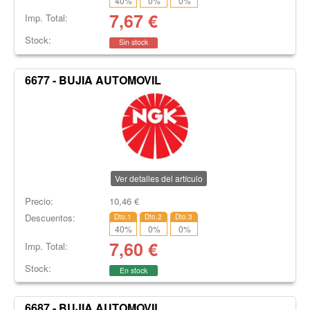
40
%
0
%
0
%
7,67
€
Imp. Total:
Stock:
Sin stock
6677 - BUJIA AUTOMOVIL
Ver detalles del artículo
Precio:
10,46
€
Descuentos:
Dto.1
Dto.2
Dto.3
40
%
0
%
0
%
7,60
€
Imp. Total:
Stock:
En stock
6687 - BUJIA AUTOMOVIL