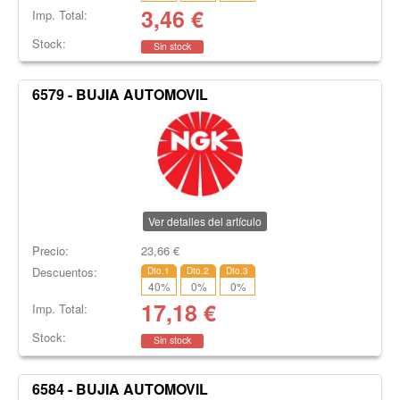
3,46
€
Imp. Total:
Stock:
Sin stock
6579 - BUJIA AUTOMOVIL
Ver detalles del artículo
Precio:
23,66
€
Descuentos:
Dto.1
Dto.2
Dto.3
40
%
0
%
0
%
17,18
€
Imp. Total:
Stock:
Sin stock
6584 - BUJIA AUTOMOVIL