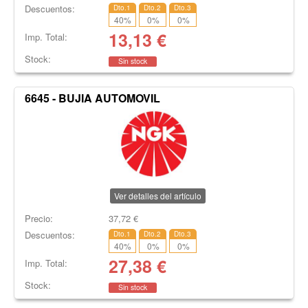
Descuentos:
Dto.1
Dto.2
Dto.3
40
%
0
%
0
%
13,13
€
Imp. Total:
Stock:
Sin stock
6645 - BUJIA AUTOMOVIL
Ver detalles del artículo
Precio:
37,72
€
Descuentos:
Dto.1
Dto.2
Dto.3
40
%
0
%
0
%
27,38
€
Imp. Total:
Stock:
Sin stock