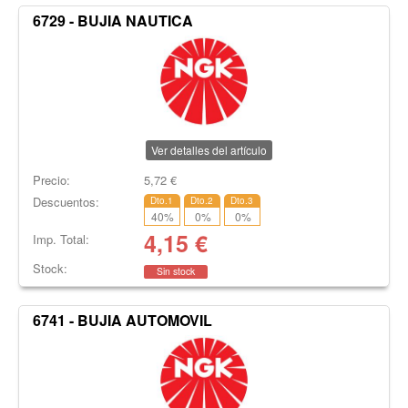
6729 - BUJIA NAUTICA
Ver detalles del artículo
Precio:
5,72
€
Descuentos:
Dto.1
Dto.2
Dto.3
40
%
0
%
0
%
4,15
€
Imp. Total:
Stock:
Sin stock
6741 - BUJIA AUTOMOVIL